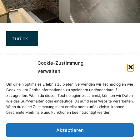
zurück…
Seitennummerierung
Vorherige
Nächste
«
1
2
3
4
5
6
»
Cookie-Zustimmung
Beiträge
Beiträge
der
verwalten
Beiträge
Kontakt
Impressum
Datenschutz
Um dir ein optimales Erlebnis zu bieten, verwenden wir Technologien wie
Cookies, um Geräteinformationen zu speichern und/oder darauf
zuzugreifen. Wenn du diesen Technologien zustimmst, können wir Daten
Ferienwohnung Smutje
wie das Surfverhalten oder eindeutige IDs auf dieser Website verarbeiten.
Wenn du deine Zustimmung nicht erteilst oder zurückziehst, können
Seeburger Weg 4
bestimmte Merkmale und Funktionen beeinträchtigt werden.
26409 Carolinensiel/Harlesiel
Mobil
O176 34857O9O
Akzeptieren
Email
info(at)smutje-caro.de