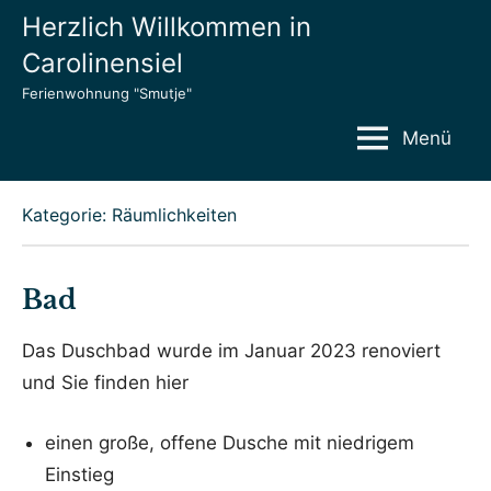
Zum
Herzlich Willkommen in
Inhalt
Carolinensiel
springen
Ferienwohnung "Smutje"
Menü
Kategorie:
Räumlichkeiten
Bad
Veröffentlicht
von
in
Das Duschbad wurde im Januar 2023 renoviert
am
admin
Räumlichkeiten
und Sie finden hier
28.
Februar
einen große, offene Dusche mit niedrigem
2023
Einstieg