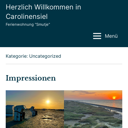
Zum
Herzlich Willkommen in
Inhalt
Carolinensiel
springen
Ferienwohnung "Smutje"
Menü
Kategorie:
Uncategorized
Impressionen
Veröffentlicht
von
in
am
admin
Uncategorized
30.
Mai
2024