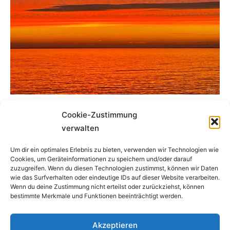
Fotos von Aline & Ulf Gehrhardt
Cookie-Zustimmung
verwalten
Kontakt
Impressum
Datenschutz
Um dir ein optimales Erlebnis zu bieten, verwenden wir Technologien wie
Cookies, um Geräteinformationen zu speichern und/oder darauf
zuzugreifen. Wenn du diesen Technologien zustimmst, können wir Daten
Ferienwohnung Smutje
wie das Surfverhalten oder eindeutige IDs auf dieser Website verarbeiten.
Wenn du deine Zustimmung nicht erteilst oder zurückziehst, können
Seeburger Weg 4
bestimmte Merkmale und Funktionen beeinträchtigt werden.
26409 Carolinensiel/Harlesiel
Mobil
O176 34857O9O
Akzeptieren