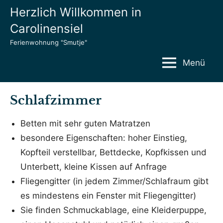
Zum
Herzlich Willkommen in
Inhalt
Carolinensiel
springen
Ferienwohnung "Smutje"
Menü
Schlafzimmer
Veröffentlicht
von
in
Betten mit sehr guten Matratzen
am
admin
Räumlichkeiten
besondere Eigenschaften: hoher Einstieg,
17.
Kopfteil verstellbar, Bettdecke, Kopfkissen und
Mai
2023
Unterbett, kleine Kissen auf Anfrage
Fliegengitter (in jedem Zimmer/Schlafraum gibt
es mindestens ein Fenster mit Fliegengitter)
Sie finden Schmuckablage, eine Kleiderpuppe,